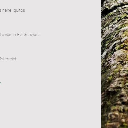
s nahe Iquitos
ftweberin Evi Schwarz
Österreich
.