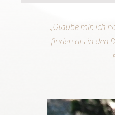
„Glaube mir, ich h
finden als in den