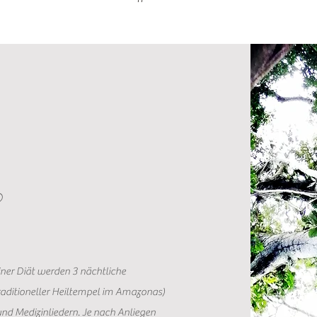
?
einer Diät werden 3 nächtliche
raditioneller Heiltempel im Amazonas)
und Medizinliedern. Je nach Anliegen