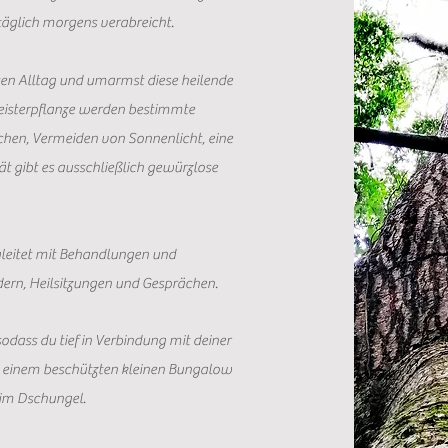
täglich morgens verabreicht.
en Alltag und umarmst diese heilende
Meisterpflanze werden bestimmte
echen, Vermeiden von Sonnenlicht, eine
ät gibt es ausschließlich gewürzlose
egleitet mit Behandlungen und
ern, Heilsitzungen und Gesprächen.
 sodass du tief in Verbindung mit deiner
in einem beschützten kleinen Bungalow
 im Dschungel.