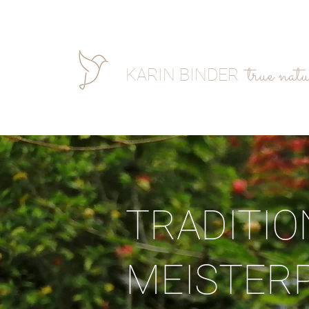
true natu
KARIN BINDER
TRADITIO
MEISTER