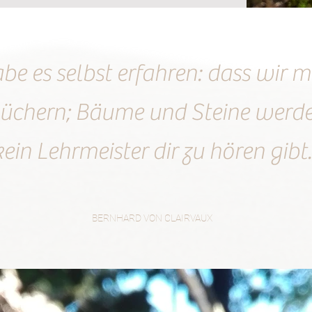
abe es selbst erfahren: dass wir 
 Büchern; Bäume und Steine werde
kein Lehrmeister dir zu hören gibt.
BERNHARD VON CLAIRVAUX